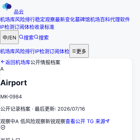
品云
机场库
风险排行
稳定观察
最新变化
墓碑馆
机场百科
代理软件
IP检测
订阅体检
收录标准
中
/
EN
搜索
搜索
机场库
风险排行
IP检测
订阅体检
更多
返回机场库
公开情报档案
A
Airport
MK-0984
公开记录档案
·
最后更新
:
2026/07/16
观察中
A 低风险观察
新锐观察
查看公开 TG 来源