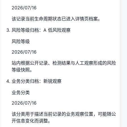
2026/07/16
该记录当前生命周期状态已进入详情页档案。
风险等级归档：A 低风险观察
风险等级
2026/07/16
站内根据公开记录、检测结果与人工观察形成的风险
等级快照。
业务分类归档：新锐观察
业务分类
2026/07/16
该分类用于描述当前记录的业务观察位置，可能随公
开信息变化而调整。