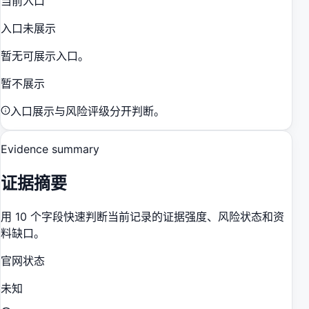
当前入口
入口未展示
暂无可展示入口。
暂不展示
入口展示与风险评级分开判断。
Evidence summary
证据摘要
用 10 个字段快速判断当前记录的证据强度、风险状态和资
料缺口。
官网状态
未知