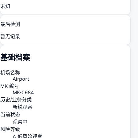
未知
最后检测
暂无记录
基础档案
机场名称
Airport
MK 编号
MK-0984
历史/业务分类
新锐观察
当前状态
观察中
风险等级
A 低风险观察