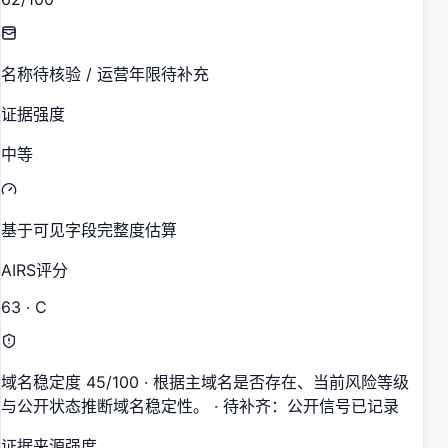
名称待核验 / 运营年限待补充
证据强度
中等
基于可见字段完整度估算
AIRS评分
63 · C
域名稳定度 45/100 · 根据主域名是否存在、当前风险等级
与公开状态推断域名稳定性。 · 待补齐：公开信号已记录
证据来源强度