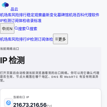
品云
机场库
风险排行
稳定观察
最新变化
墓碑馆
机场百科
代理软件
IP检测
订阅体检
收录标准
中
/
EN
搜索
搜索
机场库
风险排行
IP检测
订阅体检
更多
当前网络出口
IP 检测
打开页面后自动检测当前浏览器看到的出口网络。你可以用它确认代理
是否生效、节点大概落在哪个地区、DNS 和 WebRTC 有没有明显异
常。
当前出口 IP
216.73.216.56
IPv4