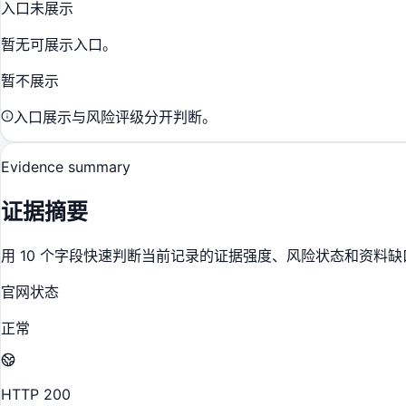
入口未展示
暂无可展示入口。
暂不展示
入口展示与风险评级分开判断。
Evidence summary
证据摘要
用 10 个字段快速判断当前记录的证据强度、风险状态和资料缺
官网状态
正常
HTTP 200