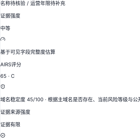
名称待核验 / 运营年限待补充
证据强度
中等
基于可见字段完整度估算
AIRS评分
65 · C
域名稳定度 45/100 · 根据主域名是否存在、当前风险等级与
证据来源强度
证据有限