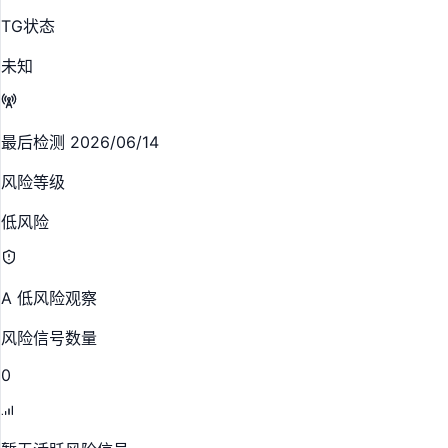
TG状态
未知
最后检测 2026/06/14
风险等级
低风险
A 低风险观察
风险信号数量
0