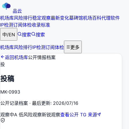
品云
机场库
风险排行
稳定观察
最新变化
墓碑馆
机场百科
代理软件
IP检测
订阅体检
收录标准
中
/
EN
搜索
搜索
机场库
风险排行
IP检测
订阅体检
更多
返回机场库
公开情报档案
投
投稿
MK-0993
公开记录档案
·
最后更新
:
2026/07/16
观察中
A 低风险观察
新锐观察
查看公开 TG 来源