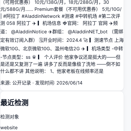
（可用优惠券） 10元/138G/月，18元/288G/月，30
元/588G/月…… Premium套餐（不可用优惠券） 5元/10G/
| #阿拉丁 #AladdinNetwork #测速 #中转机场 #第二次评
测 058 阿拉丁 ✈️ ▎机场信息 🍓官网： 阿拉丁 官网 ✈️频
道： @AladdinNotice ✈️群组： @AladdinNET_bot （需绑
定有效订阅入群） 🗓开业时间：2024.4 🚀 ▎测速节点 上海
微软10G、北京微软10G、温州电信2G ✈️ ▎机场类型 -中转
-节点类型：ss 🥫 ▎ 个人评价 他家争议还是挺大的——但
是还是又复测了一遍 讲多了反而是像极了洗地 ——倒不如
什么都不讲 其他说明： 1、他家老板在线频率还是
来源
:
公开记录
·
发现时间
:
2026/06/14
最近检测
检测对象
website