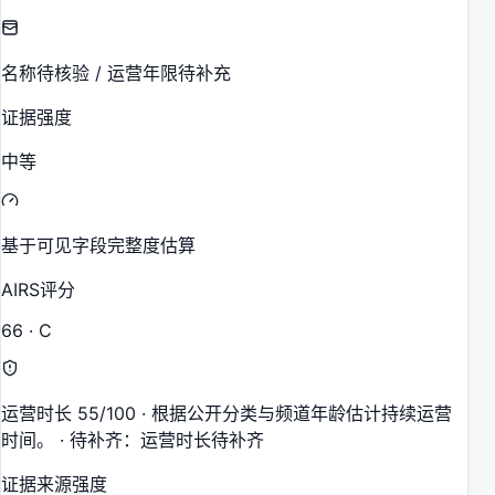
名称待核验 / 运营年限待补充
证据强度
中等
基于可见字段完整度估算
AIRS评分
66 · C
运营时长 55/100 · 根据公开分类与频道年龄估计持续运营
时间。 · 待补齐：运营时长待补齐
证据来源强度