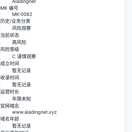
Aladingnet
MK 编号
MK-0082
历史/业务分类
风险观察
当前状态
高风险
风险等级
C 谨慎观察
成立时间
暂无记录
收录时间
暂无记录
运营时长
年限未知
官网域名
www.aladingnet.xyz
域名年龄
暂无记录