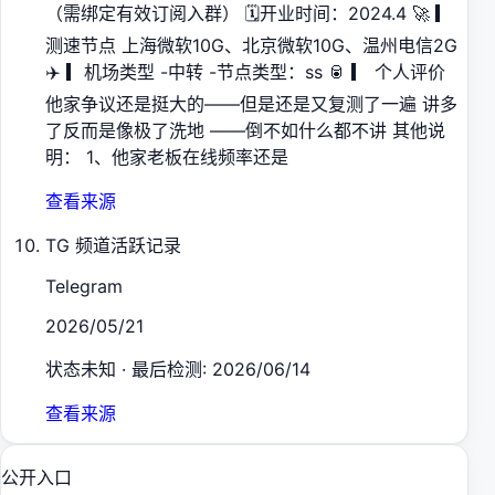
（需绑定有效订阅入群） 🗓开业时间：2024.4 🚀 ▎
测速节点 上海微软10G、北京微软10G、温州电信2G
✈️ ▎机场类型 -中转 -节点类型：ss 🥫 ▎ 个人评价
他家争议还是挺大的——但是还是又复测了一遍 讲多
了反而是像极了洗地 ——倒不如什么都不讲 其他说
明： 1、他家老板在线频率还是
查看来源
TG 频道活跃记录
Telegram
2026/05/21
状态未知 · 最后检测: 2026/06/14
查看来源
公开入口