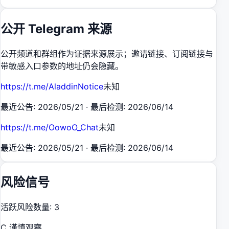
公开 Telegram 来源
公开频道和群组作为证据来源展示；邀请链接、订阅链接与
带敏感入口参数的地址仍会隐藏。
https://t.me/AladdinNotice
未知
最近公告
:
2026/05/21
·
最后检测
:
2026/06/14
https://t.me/OowoO_Chat
未知
最近公告
:
2026/05/21
·
最后检测
:
2026/06/14
风险信号
活跃风险数量
:
3
C 谨慎观察