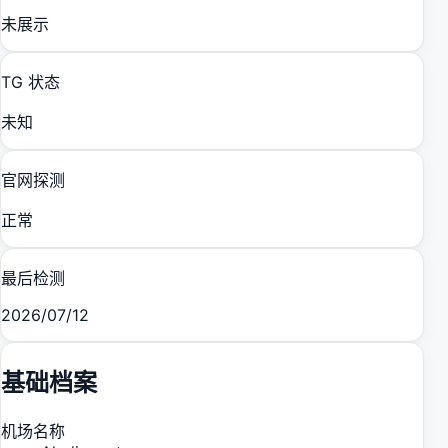
未展示
TG 状态
未知
官网探测
正常
最后检测
2026/07/12
基础档案
机场名称