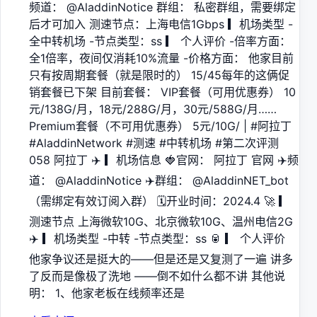
频道： @AladdinNotice 群组： 私密群组，需要绑定
后才可加入 测速节点：上海电信1Gbps ▎机场类型 -
全中转机场 -节点类型：ss ▎ 个人评价 -倍率方面：
全1倍率，夜间仅消耗10%流量 -价格方面： 他家目前
只有按周期套餐（就是限时的） 15/45每年的这俩促
销套餐已下架 目前套餐： VIP套餐（可用优惠券） 10
元/138G/月，18元/288G/月，30元/588G/月……
Premium套餐（不可用优惠券） 5元/10G/ | #阿拉丁
#AladdinNetwork #测速 #中转机场 #第二次评测
058 阿拉丁 ✈️ ▎机场信息 🍓官网： 阿拉丁 官网 ✈️频
道： @AladdinNotice ✈️群组： @AladdinNET_bot
（需绑定有效订阅入群） 🗓开业时间：2024.4 🚀 ▎
测速节点 上海微软10G、北京微软10G、温州电信2G
✈️ ▎机场类型 -中转 -节点类型：ss 🥫 ▎ 个人评价
他家争议还是挺大的——但是还是又复测了一遍 讲多
了反而是像极了洗地 ——倒不如什么都不讲 其他说
明： 1、他家老板在线频率还是