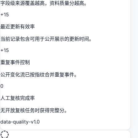
字段级来源覆盖越高，资料质量分越高。
+15
最近更新有效率
当前记录包含可用于公开展示的更新时间。
+15
重复事件控制
公开变化流已按指纹合并重复事件。
0
人工复核完成率
无开放复核任务时获得完整分。
data-quality-v1.0