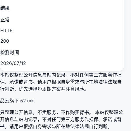
结果
正常
HTTP
200
检测时间
2026/07/12
本站仅整理公开信息与站内记录，不对任何第三方服务作担
保、承诺或背书。请用户根据自身需求与所在地法律法规自
行判断，优先选择短周期方案并注意风险。
品云旗下 52.mk
只整理公开信息，不卖服务，不作购买背书。 本站仅整理公
开信息与站内记录，不对任何第三方服务作担保、承诺或背
书。请用户根据自身需求与所在地法律法规自行判断。