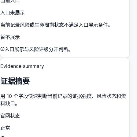
当前入口
入口未展示
当前记录风险或生命周期状态不满足入口展示条件。
暂不展示
入口展示与风险评级分开判断。
Evidence summary
证据摘要
用 10 个字段快速判断当前记录的证据强度、风险状态和资
料缺口。
官网状态
正常