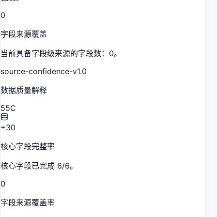
0
字段来源覆盖
当前具备字段级来源的字段数：0。
source-confidence-v1.0
数据质量解释
55
C
+30
核心字段完整率
核心字段已完成 6/6。
0
字段来源覆盖率