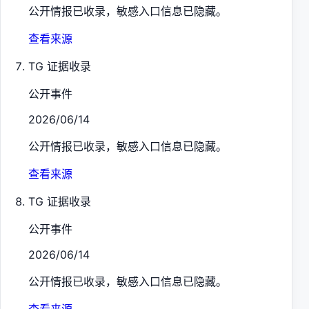
公开情报已收录，敏感入口信息已隐藏。
查看来源
TG 证据收录
公开事件
2026/06/14
公开情报已收录，敏感入口信息已隐藏。
查看来源
TG 证据收录
公开事件
2026/06/14
公开情报已收录，敏感入口信息已隐藏。