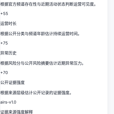
根据官方频道存在性与近期活动状态判断运营可见度。
+55
运营时长
根据公开分类与频道年龄估计持续运营时间。
+75
异常历史
根据风险分与公开风险摘要估计近期异常压力。
+70
公开证据强度
根据来源层级估计公开记录的证据强度。
airs-v1.0
证据来源强度解释