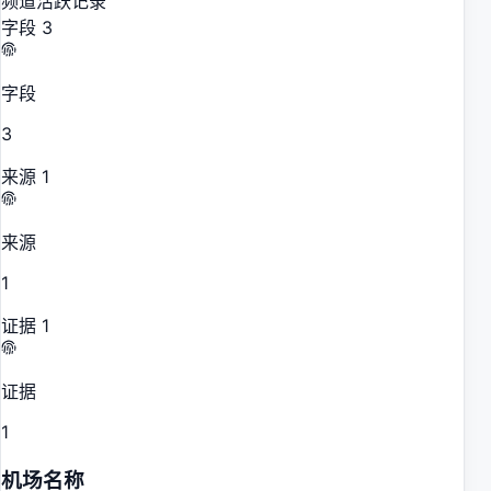
频道活跃记录
字段
3
字段
3
来源
1
来源
1
证据
1
证据
1
机场名称