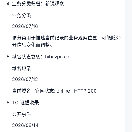
业务分类归档：新锐观察
业务分类
2026/07/16
该分类用于描述当前记录的业务观察位置，可能随公
开信息变化而调整。
域名状态复核：bihuvpn.cc
域名记录
2026/07/12
当前域名 · 官网状态: online · HTTP 200
TG 证据收录
公开事件
2026/06/14