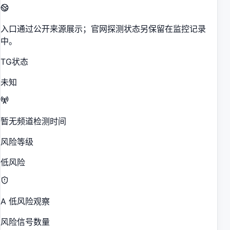
入口通过公开来源展示；官网探测状态另保留在监控记录
中。
TG状态
未知
暂无频道检测时间
风险等级
低风险
A 低风险观察
风险信号数量