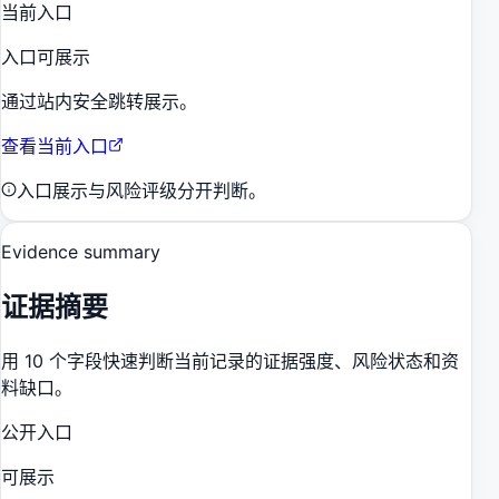
当前入口
入口可展示
通过站内安全跳转展示。
查看当前入口
入口展示与风险评级分开判断。
Evidence summary
证据摘要
用 10 个字段快速判断当前记录的证据强度、风险状态和资
料缺口。
公开入口
可展示