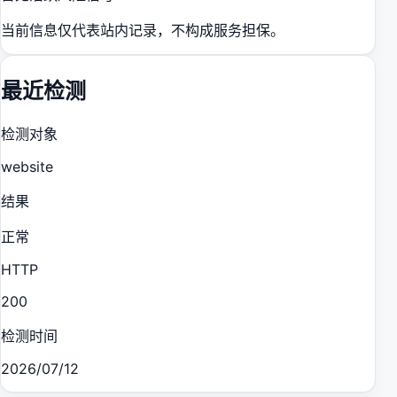
当前信息仅代表站内记录，不构成服务担保。
最近检测
检测对象
website
结果
正常
HTTP
200
检测时间
2026/07/12