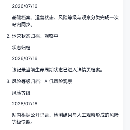
2026/07/16
基础档案、运营状态、风险等级与观察分类完成一次
站内同步。
运营状态归档：观察中
状态归档
2026/07/16
该记录当前生命周期状态已进入详情页档案。
风险等级归档：A 低风险观察
风险等级
2026/07/16
站内根据公开记录、检测结果与人工观察形成的风险
等级快照。