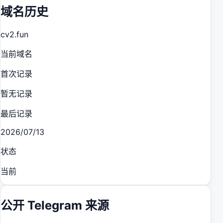
域名历史
cv2.fun
当前域名
首次记录
暂无记录
最后记录
2026/07/13
状态
当前
公开 Telegram 来源