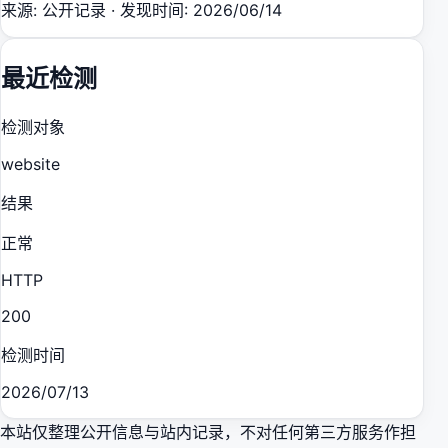
来源
:
公开记录
·
发现时间
:
2026/06/14
最近检测
检测对象
website
结果
正常
HTTP
200
检测时间
2026/07/13
本站仅整理公开信息与站内记录，不对任何第三方服务作担