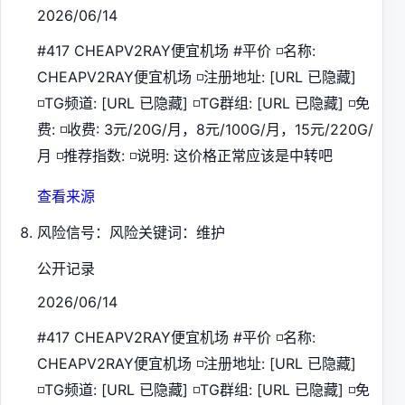
2026/06/14
#417 CHEAPV2RAY便宜机场 #平价 ◽️名称:
CHEAPV2RAY便宜机场 ◽️注册地址: [URL 已隐藏]
◽️TG频道: [URL 已隐藏] ◽️TG群组: [URL 已隐藏] ◽️免
费: ◽️收费: 3元/20G/月，8元/100G/月，15元/220G/
月 ◽️推荐指数: ◽️说明: 这价格正常应该是中转吧
查看来源
风险信号：风险关键词：维护
公开记录
2026/06/14
#417 CHEAPV2RAY便宜机场 #平价 ◽️名称:
CHEAPV2RAY便宜机场 ◽️注册地址: [URL 已隐藏]
◽️TG频道: [URL 已隐藏] ◽️TG群组: [URL 已隐藏] ◽️免