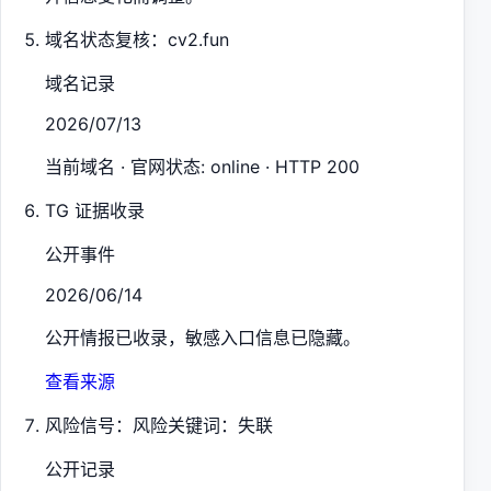
域名状态复核：cv2.fun
域名记录
2026/07/13
当前域名 · 官网状态: online · HTTP 200
TG 证据收录
公开事件
2026/06/14
公开情报已收录，敏感入口信息已隐藏。
查看来源
风险信号：风险关键词：失联
公开记录