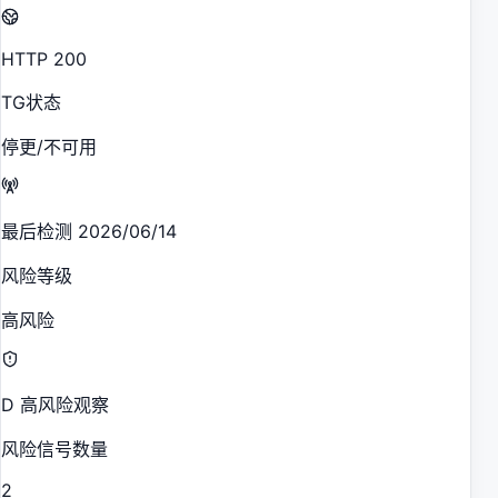
HTTP 200
TG状态
停更/不可用
最后检测 2026/06/14
风险等级
高风险
D 高风险观察
风险信号数量
2