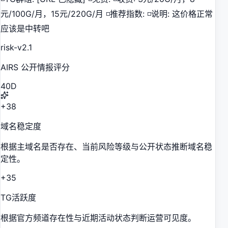
元/100G/月，15元/220G/月 ◽️推荐指数: ◽️说明: 这价格正常
应该是中转吧
risk-v2.1
AIRS 公开情报评分
40
D
+38
域名稳定度
根据主域名是否存在、当前风险等级与公开状态推断域名稳
定性。
+35
TG活跃度
根据官方频道存在性与近期活动状态判断运营可见度。