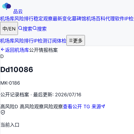
品云
机场库
风险排行
稳定观察
最新变化
墓碑馆
机场百科
代理软件
IP
中
/
EN
搜索
搜索
机场库
风险排行
IP检测
订阅体检
更多
返回机场库
公开情报档案
D
Dd10086
MK-0186
公开记录档案
·
最后更新
:
2026/07/16
高风险
D 高风险观察
风险观察
查看公开 TG 来源
当前入口