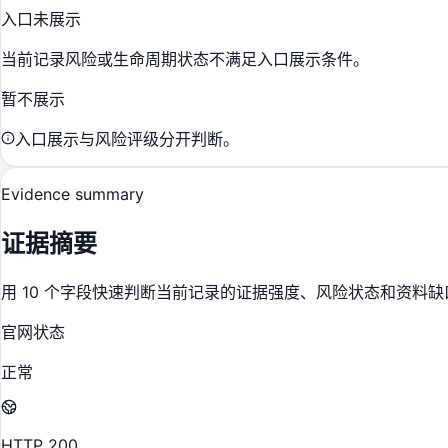
入口未展示
当前记录风险或生命周期状态不满足入口展示条件。
暂不展示
入口展示与风险评级分开判断。
Evidence summary
证据摘要
用 10 个字段快速判断当前记录的证据强度、风险状态和资料缺
官网状态
正常
HTTP 200