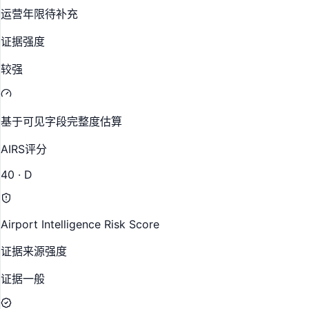
运营年限待补充
证据强度
较强
基于可见字段完整度估算
AIRS评分
40 · D
Airport Intelligence Risk Score
证据来源强度
证据一般