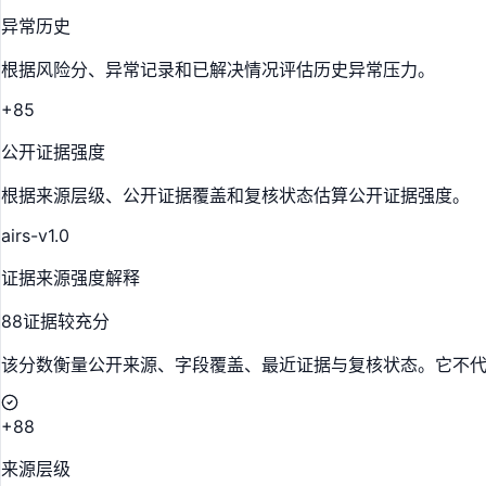
异常历史
根据风险分、异常记录和已解决情况评估历史异常压力。
+85
公开证据强度
根据来源层级、公开证据覆盖和复核状态估算公开证据强度。
airs-v1.0
证据来源强度解释
88
证据较充分
该分数衡量公开来源、字段覆盖、最近证据与复核状态。它不
+88
来源层级