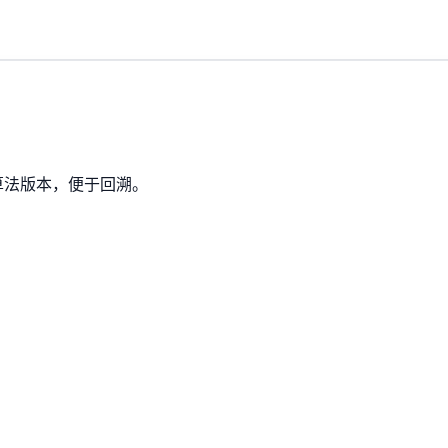
算法版本，便于回溯。