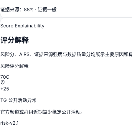
证据来源：88% · 证据一般
Score Explainability
评分解释
风险分、AIRS、证据来源强度与数据质量分均展示主要原因和
风险评分解释
70
C
+25
TG 公开活动异常
官方频道或群组近期缺少稳定公开活动。
risk-v2.1