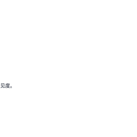
可见度。
。