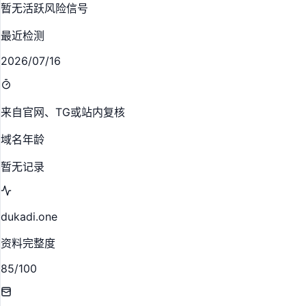
暂无活跃风险信号
最近检测
2026/07/16
来自官网、TG或站内复核
域名年龄
暂无记录
dukadi.one
资料完整度
85/100