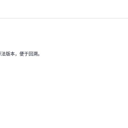
算法版本，便于回溯。