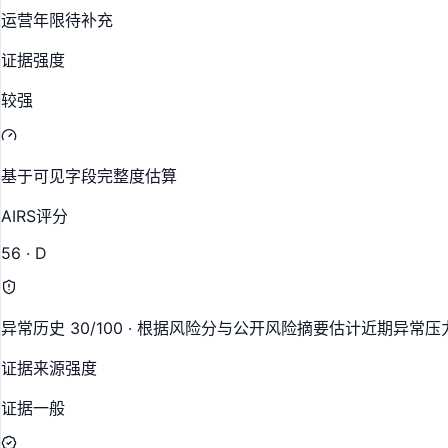
运营年限待补充
证据强度
较强
基于可见字段完整度估算
AIRS评分
56 · D
异常历史 30/100 · 根据风险分与公开风险摘要估计近期异常压
证据来源强度
证据一般