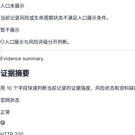
入口未展示
当前记录风险或生命周期状态不满足入口展示条件。
暂不展示
入口展示与风险评级分开判断。
Evidence summary
证据摘要
用 10 个字段快速判断当前记录的证据强度、风险状态和资料缺
官网状态
正常
HTTP 200