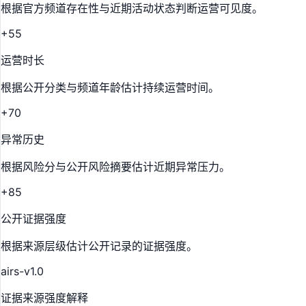
根据官方频道存在性与近期活动状态判断运营可见度。
+55
运营时长
根据公开分类与频道年龄估计持续运营时间。
+70
异常历史
根据风险分与公开风险摘要估计近期异常压力。
+85
公开证据强度
根据来源层级估计公开记录的证据强度。
airs-v1.0
证据来源强度解释