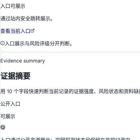
入口可展示
通过站内安全跳转展示。
查看当前入口
入口展示与风险评级分开判断。
Evidence summary
证据摘要
用 10 个字段快速判断当前记录的证据强度、风险状态和资料缺
公开入口
可展示
入口通过公开来源展示；官网探测状态另保留在监控记录中。