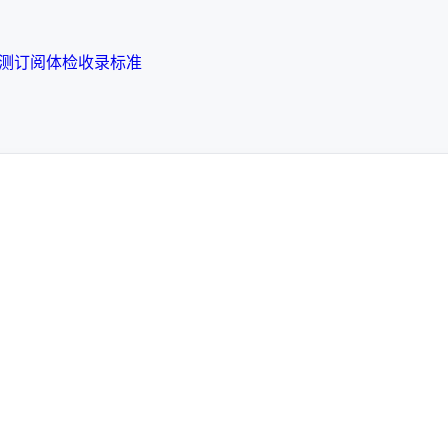
检测
订阅体检
收录标准