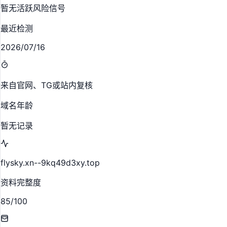
暂无活跃风险信号
最近检测
2026/07/16
来自官网、TG或站内复核
域名年龄
暂无记录
flysky.xn--9kq49d3xy.top
资料完整度
85/100