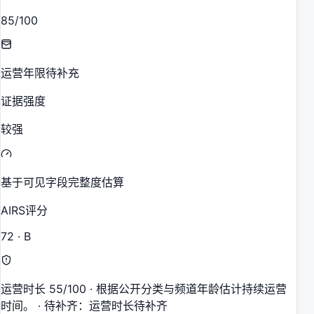
85/100
运营年限待补充
证据强度
较强
基于可见字段完整度估算
AIRS评分
72 · B
运营时长 55/100 · 根据公开分类与频道年龄估计持续运营
时间。 · 待补齐：运营时长待补齐