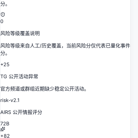
分。
0
风险等级覆盖说明
风险等级来自人工/历史覆盖，当前风险分仅代表已量化事件
分。
+25
TG 公开活动异常
官方频道或群组近期缺少稳定公开活动。
risk-v2.1
AIRS 公开情报评分
72
B
+82