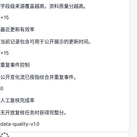
字段级来源覆盖越高，资料质量分越高。
+15
最近更新有效率
当前记录包含可用于公开展示的更新时间。
+15
重复事件控制
公开变化流已按指纹合并重复事件。
0
人工复核完成率
无开放复核任务时获得完整分。
data-quality-v1.0