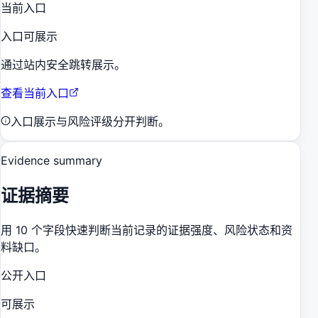
当前入口
入口可展示
通过站内安全跳转展示。
查看当前入口
入口展示与风险评级分开判断。
Evidence summary
证据摘要
用 10 个字段快速判断当前记录的证据强度、风险状态和资
料缺口。
公开入口
可展示