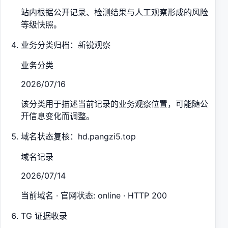
站内根据公开记录、检测结果与人工观察形成的风险
等级快照。
业务分类归档：新锐观察
业务分类
2026/07/16
该分类用于描述当前记录的业务观察位置，可能随公
开信息变化而调整。
域名状态复核：hd.pangzi5.top
域名记录
2026/07/14
当前域名 · 官网状态: online · HTTP 200
TG 证据收录