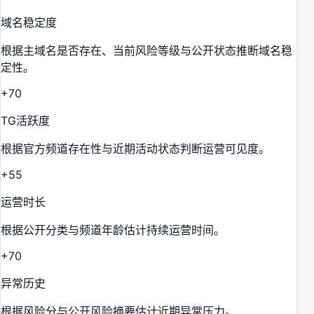
域名稳定度
根据主域名是否存在、当前风险等级与公开状态推断域名稳
定性。
+70
TG活跃度
根据官方频道存在性与近期活动状态判断运营可见度。
+55
运营时长
根据公开分类与频道年龄估计持续运营时间。
+70
异常历史
根据风险分与公开风险摘要估计近期异常压力。