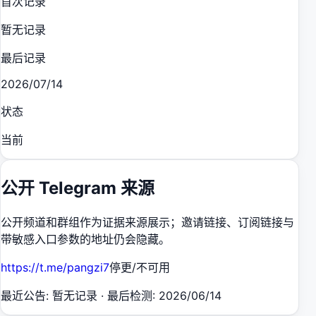
首次记录
暂无记录
最后记录
2026/07/14
状态
当前
公开 Telegram 来源
公开频道和群组作为证据来源展示；邀请链接、订阅链接与
带敏感入口参数的地址仍会隐藏。
https://t.me/pangzi7
停更/不可用
最近公告
:
暂无记录
·
最后检测
:
2026/06/14