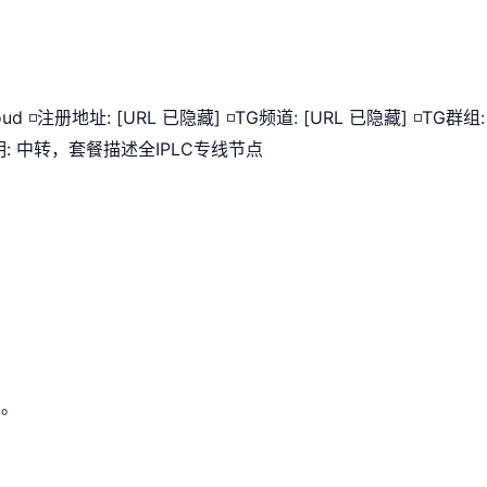
oud ◽️注册地址: [URL 已隐藏] ◽️TG频道: [URL 已隐藏] ◽️TG群组: 
◽️说明: 中转，套餐描述全IPLC专线节点
性。