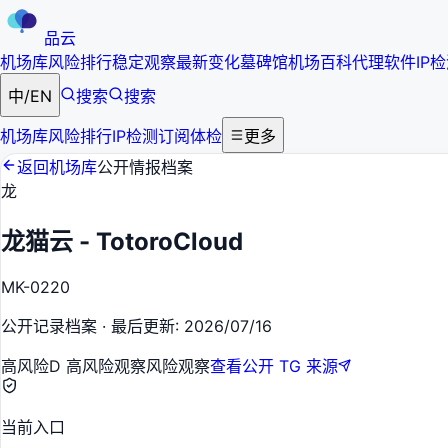
品云
机场库
风险排行
稳定观察
最新变化
墓碑馆
机场百科
代理软件
IP
中
/
EN
搜索
搜索
机场库
风险排行
IP检测
订阅体检
更多
返回机场库
公开情报档案
龙
龙猫云 - TotoroCloud
MK-0220
公开记录档案
·
最后更新
:
2026/07/16
高风险
D 高风险观察
风险观察
查看公开 TG 来源
当前入口