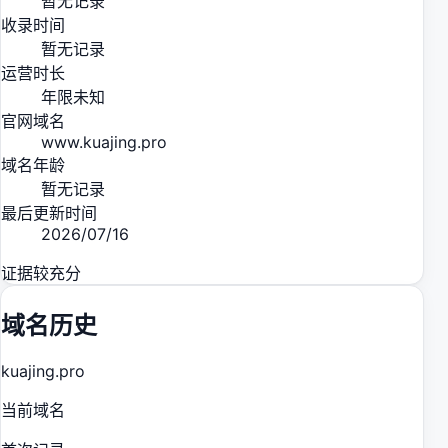
暂无记录
收录时间
暂无记录
运营时长
年限未知
官网域名
www.kuajing.pro
域名年龄
暂无记录
最后更新时间
2026/07/16
证据较充分
域名历史
kuajing.pro
当前域名