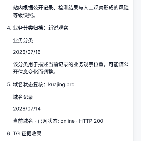
站内根据公开记录、检测结果与人工观察形成的风险
等级快照。
业务分类归档：新锐观察
业务分类
2026/07/16
该分类用于描述当前记录的业务观察位置，可能随公
开信息变化而调整。
域名状态复核：kuajing.pro
域名记录
2026/07/14
当前域名 · 官网状态: online · HTTP 200
TG 证据收录