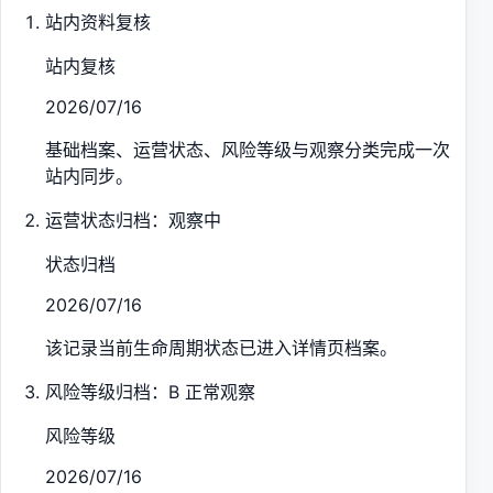
站内资料复核
站内复核
2026/07/16
基础档案、运营状态、风险等级与观察分类完成一次
站内同步。
运营状态归档：观察中
状态归档
2026/07/16
该记录当前生命周期状态已进入详情页档案。
风险等级归档：B 正常观察
风险等级
2026/07/16