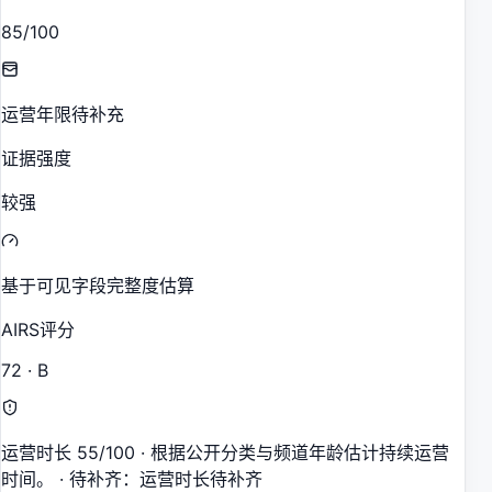
85/100
运营年限待补充
证据强度
较强
基于可见字段完整度估算
AIRS评分
72 · B
运营时长 55/100 · 根据公开分类与频道年龄估计持续运营
时间。 · 待补齐：运营时长待补齐