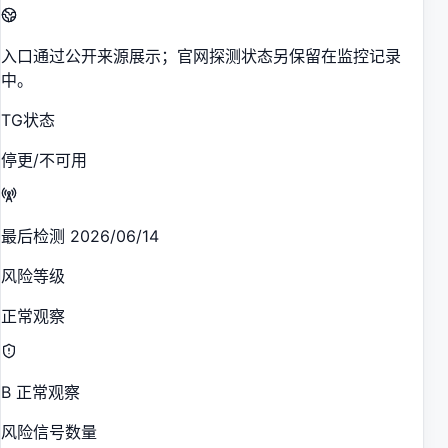
入口通过公开来源展示；官网探测状态另保留在监控记录
中。
TG状态
停更/不可用
最后检测 2026/06/14
风险等级
正常观察
B 正常观察
风险信号数量