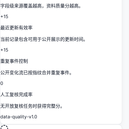
字段级来源覆盖越高，资料质量分越高。
+15
最近更新有效率
当前记录包含可用于公开展示的更新时间。
+15
重复事件控制
公开变化流已按指纹合并重复事件。
0
人工复核完成率
无开放复核任务时获得完整分。
data-quality-v1.0