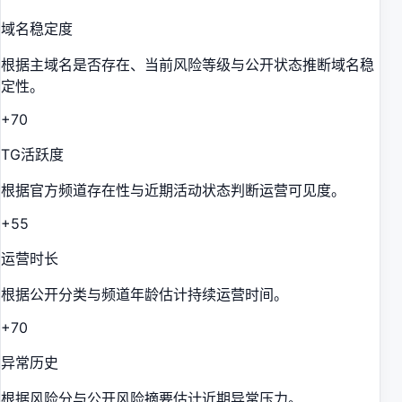
域名稳定度
根据主域名是否存在、当前风险等级与公开状态推断域名稳
定性。
+70
TG活跃度
根据官方频道存在性与近期活动状态判断运营可见度。
+55
运营时长
根据公开分类与频道年龄估计持续运营时间。
+70
异常历史
根据风险分与公开风险摘要估计近期异常压力。