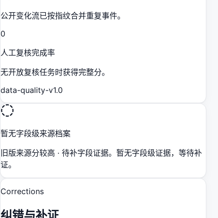
公开变化流已按指纹合并重复事件。
0
人工复核完成率
无开放复核任务时获得完整分。
data-quality-v1.0
暂无字段级来源档案
旧版来源分较高 · 待补字段证据。暂无字段级证据，等待补
证。
Corrections
纠错与补证