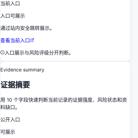
当前入口
入口可展示
通过站内安全跳转展示。
查看当前入口
入口展示与风险评级分开判断。
Evidence summary
证据摘要
用 10 个字段快速判断当前记录的证据强度、风险状态和资
料缺口。
公开入口
可展示