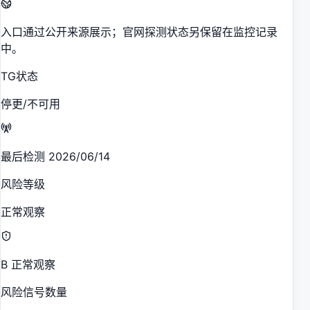
入口通过公开来源展示；官网探测状态另保留在监控记录
中。
TG状态
停更/不可用
最后检测 2026/06/14
风险等级
正常观察
B 正常观察
风险信号数量