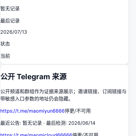
暂无记录
最后记录
2026/07/13
状态
当前
公开 Telegram 来源
公开频道和群组作为证据来源展示；邀请链接、订阅链接与
带敏感入口参数的地址仍会隐藏。
https://t.me/maomiyun6666
停更/不可用
最近公告
:
暂无记录
·
最后检测
:
2026/06/14
https://t.me/maomicloud66666
停更/不可用