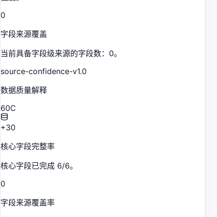
0
字段来源覆盖
当前具备字段级来源的字段数：0。
source-confidence-v1.0
数据质量解释
60
C
+30
核心字段完整率
核心字段已完成 6/6。
0
字段来源覆盖率