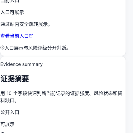
当前入口
入口可展示
通过站内安全跳转展示。
查看当前入口
入口展示与风险评级分开判断。
Evidence summary
证据摘要
用 10 个字段快速判断当前记录的证据强度、风险状态和资
料缺口。
公开入口
可展示