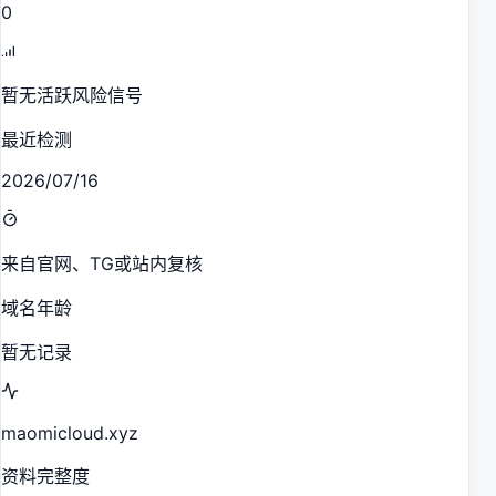
0
暂无活跃风险信号
最近检测
2026/07/16
来自官网、TG或站内复核
域名年龄
暂无记录
maomicloud.xyz
资料完整度