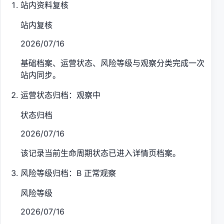
站内资料复核
站内复核
2026/07/16
基础档案、运营状态、风险等级与观察分类完成一次
站内同步。
运营状态归档：观察中
状态归档
2026/07/16
该记录当前生命周期状态已进入详情页档案。
风险等级归档：B 正常观察
风险等级
2026/07/16