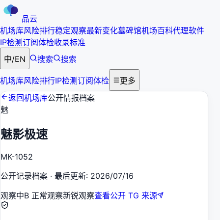
品云
机场库
风险排行
稳定观察
最新变化
墓碑馆
机场百科
代理软件
IP检测
订阅体检
收录标准
中
/
EN
搜索
搜索
机场库
风险排行
IP检测
订阅体检
更多
返回机场库
公开情报档案
魅
魅影极速
MK-1052
公开记录档案
·
最后更新
:
2026/07/16
观察中
B 正常观察
新锐观察
查看公开 TG 来源