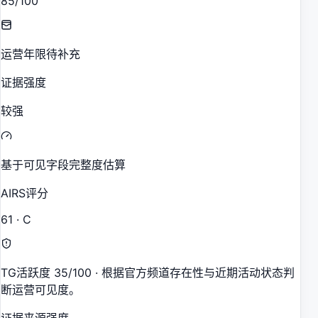
85/100
运营年限待补充
证据强度
较强
基于可见字段完整度估算
AIRS评分
61 · C
TG活跃度 35/100 · 根据官方频道存在性与近期活动状态判
断运营可见度。
证据来源强度