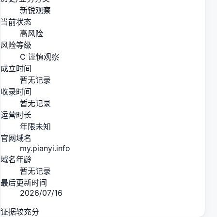
新锐观察
当前状态
高风险
风险等级
C 谨慎观察
成立时间
暂无记录
收录时间
暂无记录
运营时长
年限未知
官网域名
my.pianyi.info
域名年龄
暂无记录
最后更新时间
2026/07/16
证据较充分