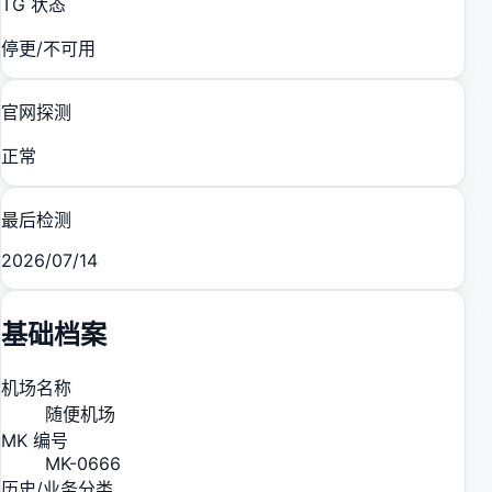
TG 状态
停更/不可用
官网探测
正常
最后检测
2026/07/14
基础档案
机场名称
随便机场
MK 编号
MK-0666
历史/业务分类