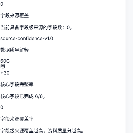
0
字段来源覆盖
当前具备字段级来源的字段数：0。
source-confidence-v1.0
数据质量解释
60
C
+30
核心字段完整率
核心字段已完成 6/6。
0
字段来源覆盖率
字段级来源覆盖越高，资料质量分越高。