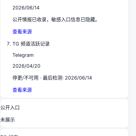
2026/06/14
公开情报已收录，敏感入口信息已隐藏。
查看来源
TG 频道活跃记录
Telegram
2026/04/20
停更/不可用 · 最后检测: 2026/06/14
查看来源
公开入口
未展示