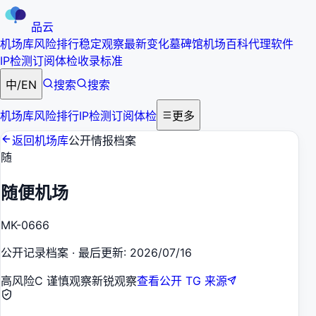
品云
机场库
风险排行
稳定观察
最新变化
墓碑馆
机场百科
代理软件
IP检测
订阅体检
收录标准
中
/
EN
搜索
搜索
机场库
风险排行
IP检测
订阅体检
更多
返回机场库
公开情报档案
随
随便机场
MK-0666
公开记录档案
·
最后更新
:
2026/07/16
高风险
C 谨慎观察
新锐观察
查看公开 TG 来源