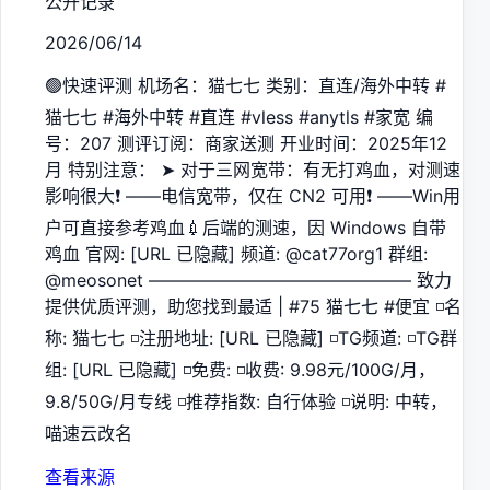
公开记录
2026/06/14
🟢快速评测 机场名：猫七七 类别：直连/海外中转 #
猫七七 #海外中转 #直连 #vless #anytls #家宽 编
号：207 测评订阅：商家送测 开业时间：2025年12
月 特别注意： ➤ 对于三网宽带：有无打鸡血，对测速
影响很大❗️ ——电信宽带，仅在 CN2 可用❗️ ——Win用
户可直接参考鸡血💉后端的测速，因 Windows 自带
鸡血 官网: [URL 已隐藏] 频道: @cat77org1 群组:
@meosonet ——————————————— 致力
提供优质评测，助您找到最适 | #75 猫七七 #便宜 ◽️名
称: 猫七七 ◽️注册地址: [URL 已隐藏] ◽️TG频道: ◽️TG群
组: [URL 已隐藏] ◽️免费: ◽️收费: 9.98元/100G/月，
9.8/50G/月专线 ◽️推荐指数: 自行体验 ◽️说明: 中转，
喵速云改名
查看来源