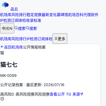
品云
机场库
风险排行
稳定观察
最新变化
墓碑馆
机场百科
代理软件
IP检测
订阅体检
收录标准
中
/
EN
搜索
搜索
机场库
风险排行
IP检测
订阅体检
更多
返回机场库
公开情报档案
猫
猫七七
MK-0099
公开记录档案
·
最后更新
:
2026/07/16
高风险
D 高风险观察
风险观察
查看公开 TG 来源