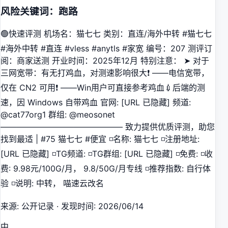
风险关键词：跑路
🟢快速评测 机场名：猫七七 类别：直连/海外中转 #猫七七
#海外中转 #直连 #vless #anytls #家宽 编号：207 测评订
阅：商家送测 开业时间：2025年12月 特别注意： ➤ 对于
三网宽带：有无打鸡血，对测速影响很大❗️ ——电信宽带，
仅在 CN2 可用❗️ ——Win用户可直接参考鸡血💉后端的测
速，因 Windows 自带鸡血 官网: [URL 已隐藏] 频道:
@cat77org1 群组: @meosonet
——————————————— 致力提供优质评测，助您
找到最适 | #75 猫七七 #便宜 ◽️名称: 猫七七 ◽️注册地址:
[URL 已隐藏] ◽️TG频道: ◽️TG群组: [URL 已隐藏] ◽️免费: ◽️收
费: 9.98元/100G/月， 9.8/50G/月专线 ◽️推荐指数: 自行体
验 ◽️说明: 中转， 喵速云改名
来源
:
公开记录
·
发现时间
:
2026/06/14
中