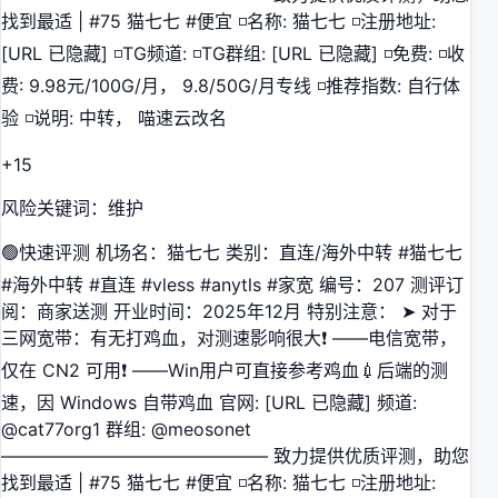
找到最适 | #75 猫七七 #便宜 ◽️名称: 猫七七 ◽️注册地址:
[URL 已隐藏] ◽️TG频道: ◽️TG群组: [URL 已隐藏] ◽️免费: ◽️收
费: 9.98元/100G/月， 9.8/50G/月专线 ◽️推荐指数: 自行体
验 ◽️说明: 中转， 喵速云改名
+15
风险关键词：维护
🟢快速评测 机场名：猫七七 类别：直连/海外中转 #猫七七
#海外中转 #直连 #vless #anytls #家宽 编号：207 测评订
阅：商家送测 开业时间：2025年12月 特别注意： ➤ 对于
三网宽带：有无打鸡血，对测速影响很大❗️ ——电信宽带，
仅在 CN2 可用❗️ ——Win用户可直接参考鸡血💉后端的测
速，因 Windows 自带鸡血 官网: [URL 已隐藏] 频道:
@cat77org1 群组: @meosonet
——————————————— 致力提供优质评测，助您
找到最适 | #75 猫七七 #便宜 ◽️名称: 猫七七 ◽️注册地址: