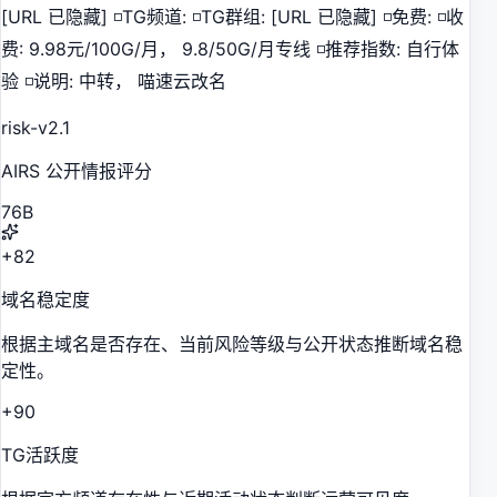
[URL 已隐藏] ◽️TG频道: ◽️TG群组: [URL 已隐藏] ◽️免费: ◽️收
费: 9.98元/100G/月， 9.8/50G/月专线 ◽️推荐指数: 自行体
验 ◽️说明: 中转， 喵速云改名
risk-v2.1
AIRS 公开情报评分
76
B
+82
域名稳定度
根据主域名是否存在、当前风险等级与公开状态推断域名稳
定性。
+90
TG活跃度