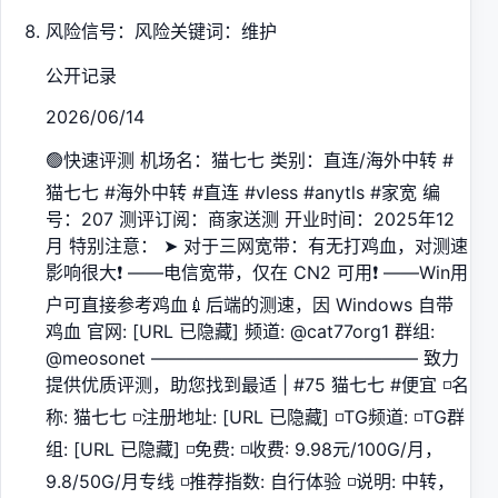
风险信号：风险关键词：维护
公开记录
2026/06/14
🟢快速评测 机场名：猫七七 类别：直连/海外中转 #
猫七七 #海外中转 #直连 #vless #anytls #家宽 编
号：207 测评订阅：商家送测 开业时间：2025年12
月 特别注意： ➤ 对于三网宽带：有无打鸡血，对测速
影响很大❗️ ——电信宽带，仅在 CN2 可用❗️ ——Win用
户可直接参考鸡血💉后端的测速，因 Windows 自带
鸡血 官网: [URL 已隐藏] 频道: @cat77org1 群组:
@meosonet ——————————————— 致力
提供优质评测，助您找到最适 | #75 猫七七 #便宜 ◽️名
称: 猫七七 ◽️注册地址: [URL 已隐藏] ◽️TG频道: ◽️TG群
组: [URL 已隐藏] ◽️免费: ◽️收费: 9.98元/100G/月，
9.8/50G/月专线 ◽️推荐指数: 自行体验 ◽️说明: 中转，