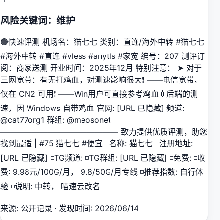
风险关键词：维护
🟢快速评测 机场名：猫七七 类别：直连/海外中转 #猫七七
#海外中转 #直连 #vless #anytls #家宽 编号：207 测评订
阅：商家送测 开业时间：2025年12月 特别注意： ➤ 对于
三网宽带：有无打鸡血，对测速影响很大❗️ ——电信宽带，
仅在 CN2 可用❗️ ——Win用户可直接参考鸡血💉后端的测
速，因 Windows 自带鸡血 官网: [URL 已隐藏] 频道:
@cat77org1 群组: @meosonet
——————————————— 致力提供优质评测，助您
找到最适 | #75 猫七七 #便宜 ◽️名称: 猫七七 ◽️注册地址:
[URL 已隐藏] ◽️TG频道: ◽️TG群组: [URL 已隐藏] ◽️免费: ◽️收
费: 9.98元/100G/月， 9.8/50G/月专线 ◽️推荐指数: 自行体
验 ◽️说明: 中转， 喵速云改名
来源
:
公开记录
·
发现时间
:
2026/06/14