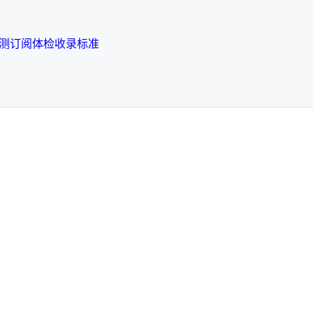
检测
订阅体检
收录标准