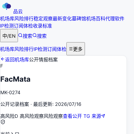
品云
机场库
风险排行
稳定观察
最新变化
墓碑馆
机场百科
代理软件
IP检测
订阅体检
收录标准
中
/
EN
搜索
搜索
机场库
风险排行
IP检测
订阅体检
更多
返回机场库
公开情报档案
F
FacMata
MK-0274
公开记录档案
·
最后更新
:
2026/07/16
高风险
D 高风险观察
风险观察
查看公开 TG 来源