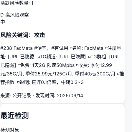
活跃风险数量
:
1
D 高风险观察
中
风险关键词：攻击
#238 FacMata #便宜，#有试用 ◽️名称: FacMata ◽️注册地
址: [URL 已隐藏] ◽️TG频道: [URL 已隐藏] ◽️TG群组: [URL
已隐藏] ◽️免费: 1天2G 限速50Mpbs ◽️收费: 季付12.99
元/35G/月, 季付25.99元/125G/月, 季付40元/300G/月 ◽️推
荐指数: ◽️说明: 直连0.1倍率，中转0.3~3
来源
:
公开记录
·
发现时间
:
2026/06/14
最近检测
检测对象