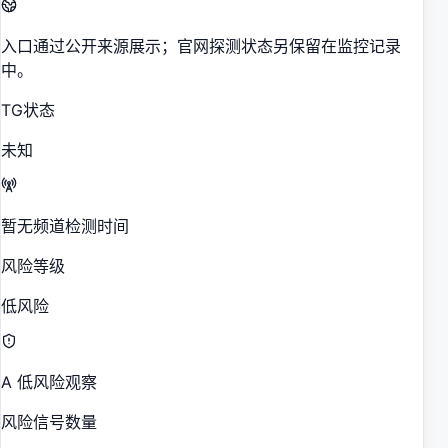
入口通过公开来源展示；官网探测状态另保留在监控记录
中。
TG状态
未知
暂无频道检测时间
风险等级
低风险
A 低风险观察
风险信号数量