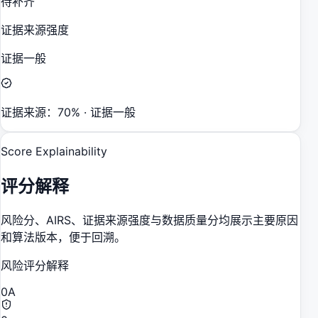
待补齐
证据来源强度
证据一般
证据来源：70% · 证据一般
Score Explainability
评分解释
风险分、AIRS、证据来源强度与数据质量分均展示主要原因
和算法版本，便于回溯。
风险评分解释
0
A