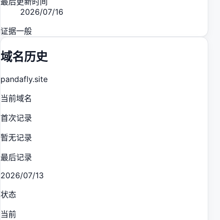
最后更新时间
2026/07/16
证据一般
域名历史
pandafly.site
当前域名
首次记录
暂无记录
最后记录
2026/07/13
状态
当前