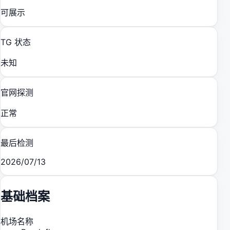
可展示
TG 状态
未知
官网探测
正常
最后检测
2026/07/13
基础档案
机场名称