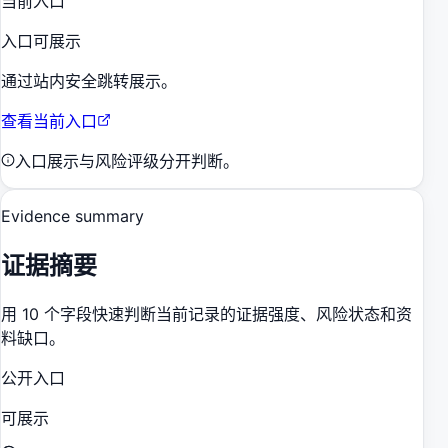
当前入口
入口可展示
通过站内安全跳转展示。
查看当前入口
入口展示与风险评级分开判断。
Evidence summary
证据摘要
用 10 个字段快速判断当前记录的证据强度、风险状态和资
料缺口。
公开入口
可展示