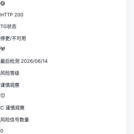
HTTP 200
TG状态
停更/不可用
最后检测 2026/06/14
风险等级
谨慎观察
C 谨慎观察
风险信号数量
0