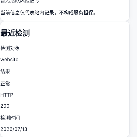
暂无活跃风险信号
当前信息仅代表站内记录，不构成服务担保。
最近检测
检测对象
website
结果
正常
HTTP
200
检测时间
2026/07/13