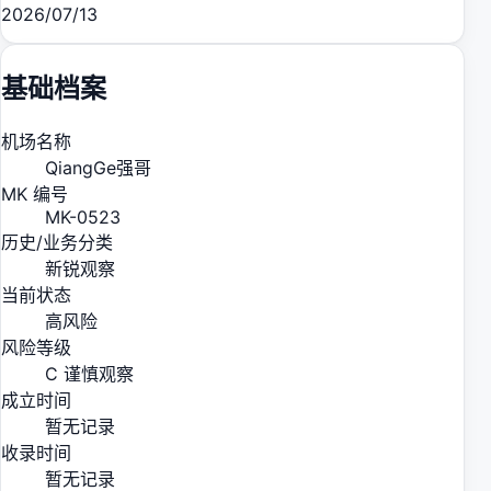
2026/07/13
基础档案
机场名称
QiangGe强哥
MK 编号
MK-0523
历史/业务分类
新锐观察
当前状态
高风险
风险等级
C 谨慎观察
成立时间
暂无记录
收录时间
暂无记录