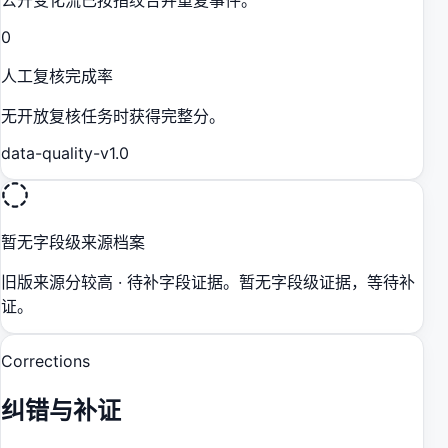
公开变化流已按指纹合并重复事件。
0
人工复核完成率
无开放复核任务时获得完整分。
data-quality-v1.0
暂无字段级来源档案
旧版来源分较高 · 待补字段证据。暂无字段级证据，等待补
证。
Corrections
纠错与补证