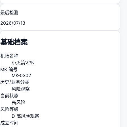
最后检测
2026/07/13
基础档案
机场名称
小火箭VPN
MK 编号
MK-0302
历史/业务分类
风险观察
当前状态
高风险
风险等级
D 高风险观察
成立时间