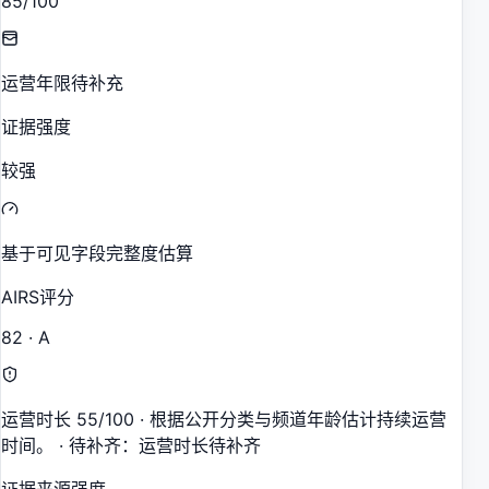
85/100
运营年限待补充
证据强度
较强
基于可见字段完整度估算
AIRS评分
82 · A
运营时长 55/100 · 根据公开分类与频道年龄估计持续运营
时间。 · 待补齐：运营时长待补齐
证据来源强度