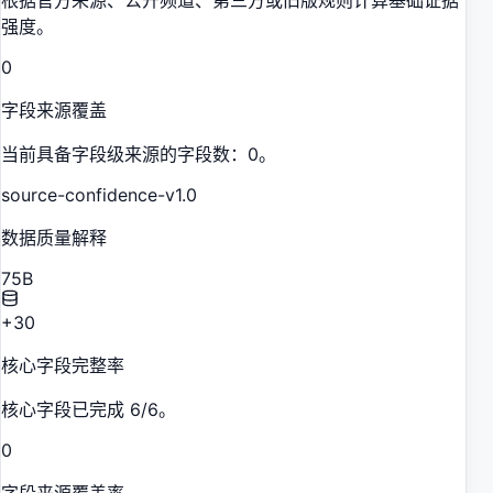
根据官方来源、公开频道、第三方或旧版规则计算基础证据
强度。
0
字段来源覆盖
当前具备字段级来源的字段数：0。
source-confidence-v1.0
数据质量解释
75
B
+30
核心字段完整率
核心字段已完成 6/6。
0