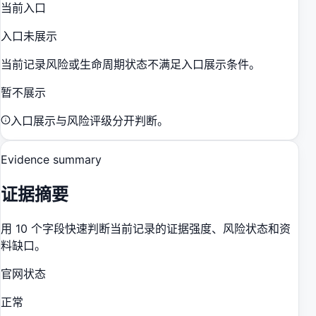
当前入口
入口未展示
当前记录风险或生命周期状态不满足入口展示条件。
暂不展示
入口展示与风险评级分开判断。
Evidence summary
证据摘要
用 10 个字段快速判断当前记录的证据强度、风险状态和资
料缺口。
官网状态
正常