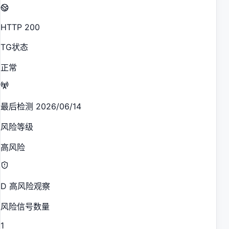
HTTP 200
TG状态
正常
最后检测 2026/06/14
风险等级
高风险
D 高风险观察
风险信号数量
1