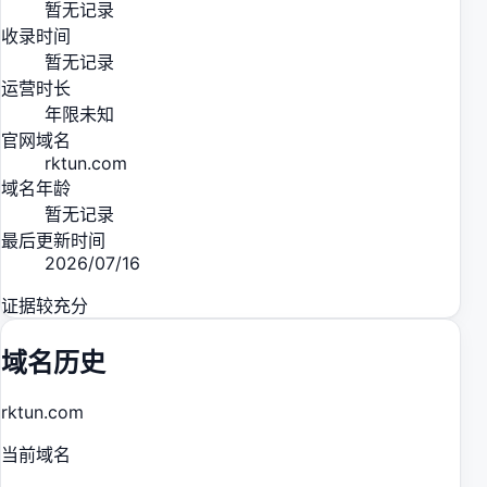
暂无记录
收录时间
暂无记录
运营时长
年限未知
官网域名
rktun.com
域名年龄
暂无记录
最后更新时间
2026/07/16
证据较充分
域名历史
rktun.com
当前域名