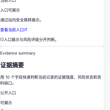
当前入口
入口可展示
通过站内安全跳转展示。
查看当前入口
入口展示与风险评级分开判断。
Evidence summary
证据摘要
用 10 个字段快速判断当前记录的证据强度、风险状态和资
料缺口。
公开入口
可展示