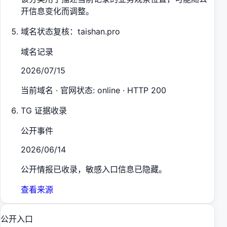
开信息变化而调整。
域名状态复核：taishan.pro
域名记录
2026/07/15
当前域名 · 官网状态: online · HTTP 200
TG 证据收录
公开事件
2026/06/14
公开情报已收录，敏感入口信息已隐藏。
查看来源
公开入口