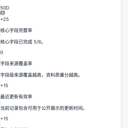
50
D
+25
核心字段完整率
核心字段已完成 5/6。
0
字段来源覆盖率
字段级来源覆盖越高，资料质量分越高。
+15
最近更新有效率
当前记录包含可用于公开展示的更新时间。
+15