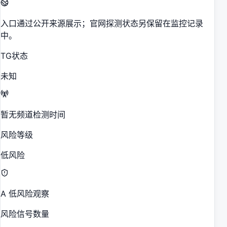
入口通过公开来源展示；官网探测状态另保留在监控记录
中。
TG状态
未知
暂无频道检测时间
风险等级
低风险
A 低风险观察
风险信号数量