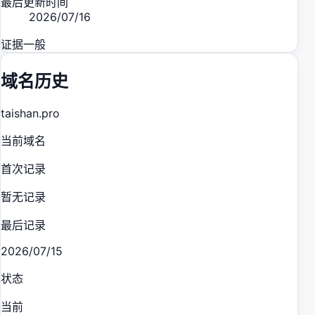
最后更新时间
2026/07/16
证据一般
域名历史
taishan.pro
当前域名
首次记录
暂无记录
最后记录
2026/07/15
状态
当前