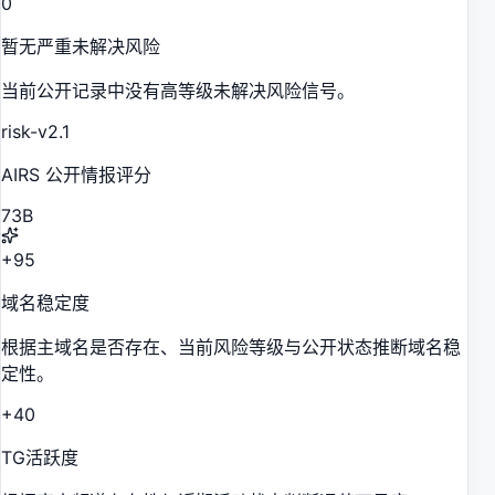
0
暂无严重未解决风险
当前公开记录中没有高等级未解决风险信号。
risk-v2.1
AIRS 公开情报评分
73
B
+95
域名稳定度
根据主域名是否存在、当前风险等级与公开状态推断域名稳
定性。
+40
TG活跃度