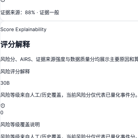
证据来源：88% · 证据一般
Score Explainability
评分解释
风险分、AIRS、证据来源强度与数据质量分均展示主要原因和
风险评分解释
30
B
风险等级来自人工/历史覆盖，当前风险分仅代表已量化事件分
0
风险等级覆盖说明
风险等级来自人工/历史覆盖，当前风险分仅代表已量化事件分