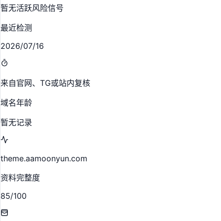
暂无活跃风险信号
最近检测
2026/07/16
来自官网、TG或站内复核
域名年龄
暂无记录
theme.aamoonyun.com
资料完整度
85/100