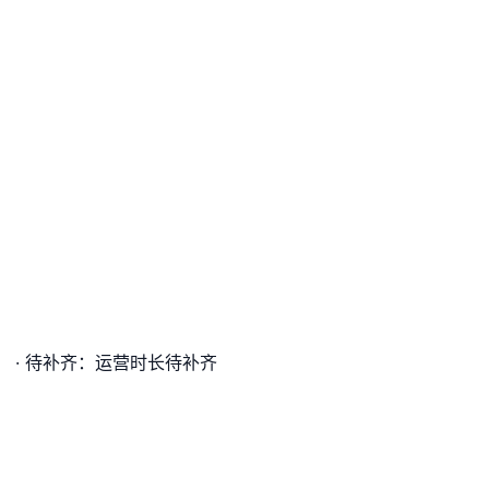
。 · 待补齐：运营时长待补齐