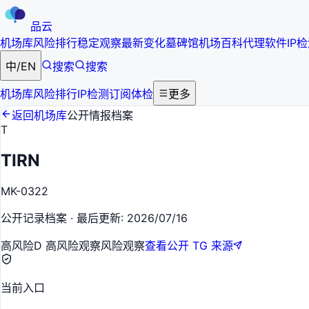
品云
机场库
风险排行
稳定观察
最新变化
墓碑馆
机场百科
代理软件
IP
中
/
EN
搜索
搜索
机场库
风险排行
IP检测
订阅体检
更多
返回机场库
公开情报档案
T
TIRN
MK-0322
公开记录档案
·
最后更新
:
2026/07/16
高风险
D 高风险观察
风险观察
查看公开 TG 来源
当前入口