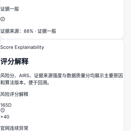
证据一般
证据来源：88% · 证据一般
Score Explainability
评分解释
风险分、AIRS、证据来源强度与数据质量分均展示主要原因
和算法版本，便于回溯。
风险评分解释
165
D
+40
官网连续异常