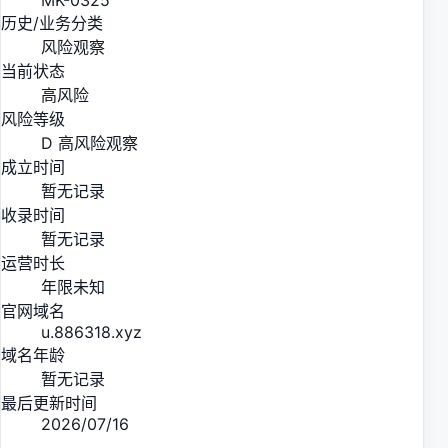
历史/业务分类
风险观察
当前状态
高风险
风险等级
D 高风险观察
成立时间
暂无记录
收录时间
暂无记录
运营时长
年限未知
官网域名
u.886318.xyz
域名年龄
暂无记录
最后更新时间
2026/07/16