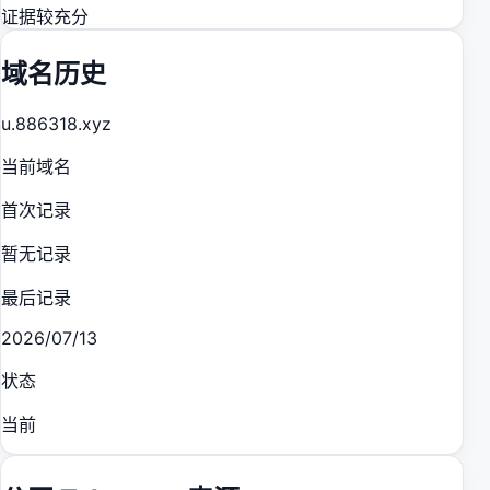
证据较充分
域名历史
u.886318.xyz
当前域名
首次记录
暂无记录
最后记录
2026/07/13
状态
当前