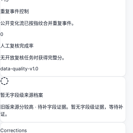
重复事件控制
公开变化流已按指纹合并重复事件。
0
人工复核完成率
无开放复核任务时获得完整分。
data-quality-v1.0
暂无字段级来源档案
旧版来源分较高 · 待补字段证据。暂无字段级证据，等待补
证。
Corrections