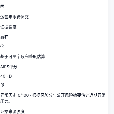
运营年限待补充
证据强度
较强
基于可见字段完整度估算
AIRS评分
40 · D
异常历史 0/100 · 根据风险分与公开风险摘要估计近期异常
压力。
证据来源强度