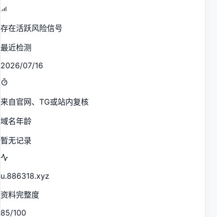
存在活跃风险信号
最近检测
2026/07/16
来自官网、TG或站内复核
域名年龄
暂无记录
u.886318.xyz
资料完整度
85/100