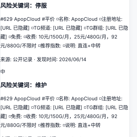
风险关键词：停服
#629 ApopCloud #平价 ◽️名称: ApopCloud ◽️注册地址:
[URL 已隐藏] ◽️TG频道: [URL 已隐藏] ◽️TG群组: [URL 已隐
藏] ◽️免费: ◽️收费: 10元/150G/月，25元/480G/月，92
元/880G/不限时 ◽️推荐指数: ◽️说明: 直连+中转
来源
:
公开记录
·
发现时间
:
2026/06/14
中
风险关键词：维护
#629 ApopCloud #平价 ◽️名称: ApopCloud ◽️注册地址:
[URL 已隐藏] ◽️TG频道: [URL 已隐藏] ◽️TG群组: [URL 已隐
藏] ◽️免费: ◽️收费: 10元/150G/月，25元/480G/月，92
元/880G/不限时 ◽️推荐指数: ◽️说明: 直连+中转