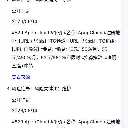
公开记录
2026/06/14
#629 ApopCloud #平价 ◽️名称: ApopCloud ◽️注册地
址: [URL 已隐藏] ◽️TG频道: [URL 已隐藏] ◽️TG群组:
[URL 已隐藏] ◽️免费: ◽️收费: 10元/150G/月，25
元/480G/月，92元/880G/不限时 ◽️推荐指数: ◽️说明:
直连+中转
查看来源
风险信号：风险关键词：维护
公开记录
2026/06/14
#629 ApopCloud #平价 ◽️名称: ApopCloud ◽️注册地