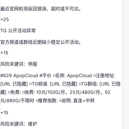
最近官网检测返回错误、超时或不可达。
+25
TG 公开活动异常
官方频道或群组近期缺少稳定公开活动。
+15
风险关键词：停服
#629 ApopCloud #平价 ◽️名称: ApopCloud ◽️注册地址:
[URL 已隐藏] ◽️TG频道: [URL 已隐藏] ◽️TG群组: [URL 已隐
藏] ◽️免费: ◽️收费: 10元/150G/月，25元/480G/月，92
元/880G/不限时 ◽️推荐指数: ◽️说明: 直连+中转
+15
风险关键词：维护