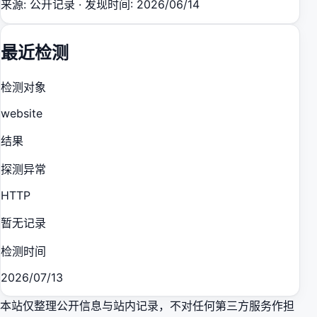
来源
:
公开记录
·
发现时间
:
2026/06/14
最近检测
检测对象
website
结果
探测异常
HTTP
暂无记录
检测时间
2026/07/13
本站仅整理公开信息与站内记录，不对任何第三方服务作担