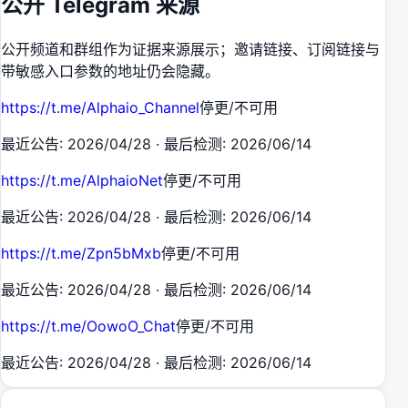
公开 Telegram 来源
公开频道和群组作为证据来源展示；邀请链接、订阅链接与
带敏感入口参数的地址仍会隐藏。
https://t.me/Alphaio_Channel
停更/不可用
最近公告
:
2026/04/28
·
最后检测
:
2026/06/14
https://t.me/AlphaioNet
停更/不可用
最近公告
:
2026/04/28
·
最后检测
:
2026/06/14
https://t.me/Zpn5bMxb
停更/不可用
最近公告
:
2026/04/28
·
最后检测
:
2026/06/14
https://t.me/OowoO_Chat
停更/不可用
最近公告
:
2026/04/28
·
最后检测
:
2026/06/14