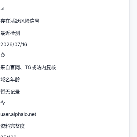
存在活跃风险信号
最近检测
2026/07/16
来自官网、TG或站内复核
域名年龄
暂无记录
user.alphalo.net
资料完整度