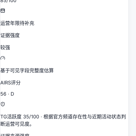
85/100
运营年限待补充
证据强度
较强
基于可见字段完整度估算
AIRS评分
56 · D
TG活跃度 35/100 · 根据官方频道存在性与近期活动状态判
断运营可见度。
证据来源强度