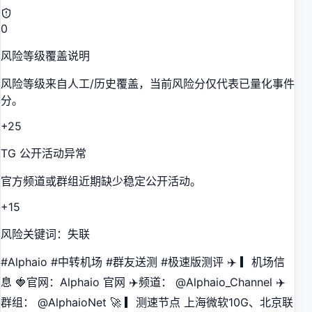
0
风险等级覆盖说明
风险等级来自人工/历史覆盖，当前风险分仅代表已量化事件
分。
+25
TG 公开活动异常
官方频道或群组近期缺少稳定公开活动。
+15
风险关键词：失联
#Alphaio #中转机场 #群友送测 #极速版测评 ✈️ ▎机场信
息 🍓官网：Alphaio 官网 ✈️频道： @Alphaio_Channel ✈️
群组： @AlphaioNet 🚀 ▎测速节点 上海微软10G、北京联