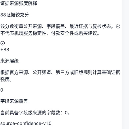
证据来源强度解释
88
证据较充分
该分数衡量公开来源、字段覆盖、最近证据与复核状态。它
不代表机场服务稳定性、付款安全性或购买建议。
+88
来源层级
根据官方来源、公开频道、第三方或旧版规则计算基础证据
强度。
0
字段来源覆盖
当前具备字段级来源的字段数：0。
source-confidence-v1.0