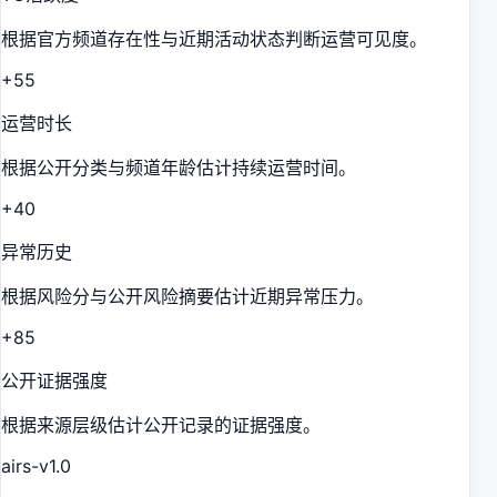
根据官方频道存在性与近期活动状态判断运营可见度。
+55
运营时长
根据公开分类与频道年龄估计持续运营时间。
+40
异常历史
根据风险分与公开风险摘要估计近期异常压力。
+85
公开证据强度
根据来源层级估计公开记录的证据强度。
airs-v1.0