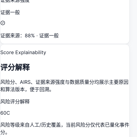
证据一般
证据来源：88% · 证据一般
Score Explainability
评分解释
风险分、AIRS、证据来源强度与数据质量分均展示主要原因
和算法版本，便于回溯。
风险评分解释
60
C
风险等级来自人工/历史覆盖，当前风险分仅代表已量化事件
分。