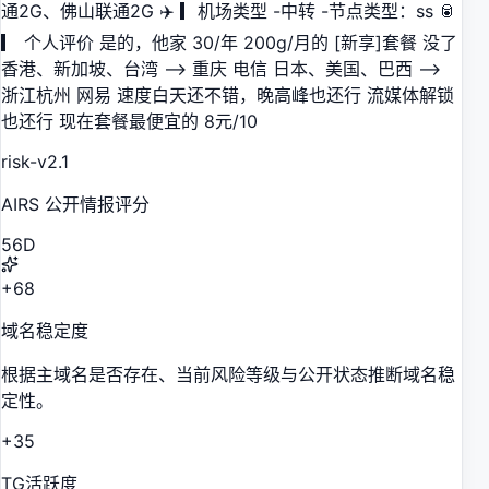
通2G、佛山联通2G ✈️ ▎机场类型 -中转 -节点类型：ss 🥫
▎ 个人评价 是的，他家 30/年 200g/月的 [新享]套餐 没了
香港、新加坡、台湾 —> 重庆 电信 日本、美国、巴西 —>
浙江杭州 网易 速度白天还不错，晚高峰也还行 流媒体解锁
也还行 现在套餐最便宜的 8元/10
risk-v2.1
AIRS 公开情报评分
56
D
+68
域名稳定度
根据主域名是否存在、当前风险等级与公开状态推断域名稳
定性。
+35
TG活跃度