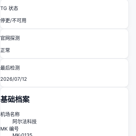
TG 状态
停更/不可用
官网探测
正常
最后检测
2026/07/12
基础档案
机场名称
阿尔法科技
MK 编号
MK-0135