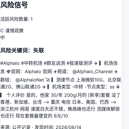
风险信号
活跃风险数量
:
1
C 谨慎观察
中
风险关键词：失联
#Alphaio #中转机场 #群友送测 #极速版测评 ✈️ ▎机场信
息 🍓官网：Alphaio 官网 ✈️频道： @Alphaio_Channel ✈️
群组： @AlphaioNet 🚀 ▎测速节点 上海微软10G、北京联
通2G、佛山联通2G ✈️ ▎机场类型 -中转 -节点类型：ss 🥫
▎ 个人评价 是的，他家 30/年 200g/月的 [新享]套餐 没了
香港、新加坡、台湾 —> 重庆 电信 日本、美国、巴西 —>
浙江杭州 网易 速度白天还不错，晚高峰也还行 流媒体解锁
也还行 现在套餐最便宜的 8元/10
来源
:
公开记录
·
发现时间
:
2026/06/14