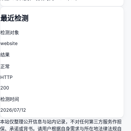
最近检测
检测对象
website
结果
正常
HTTP
200
检测时间
2026/07/12
本站仅整理公开信息与站内记录，不对任何第三方服务作担
保、承诺或背书。请用户根据自身需求与所在地法律法规自