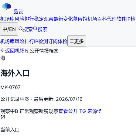
品云
机场库
风险排行
稳定观察
最新变化
墓碑馆
机场百科
代理软件
IP
中
/
EN
搜索
搜索
机场库
风险排行
IP检测
订阅体检
更多
返回机场库
公开情报档案
海
海外入口
MK-0767
公开记录档案
·
最后更新
:
2026/07/16
观察中
B 正常观察
新锐观察
查看公开 TG 来源
当前入口