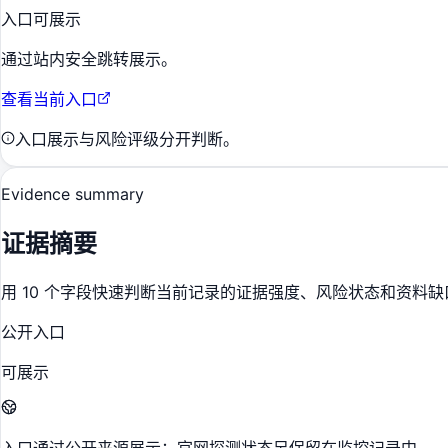
入口可展示
通过站内安全跳转展示。
查看当前入口
入口展示与风险评级分开判断。
Evidence summary
证据摘要
用 10 个字段快速判断当前记录的证据强度、风险状态和资料缺
公开入口
可展示
入口通过公开来源展示；官网探测状态另保留在监控记录中。