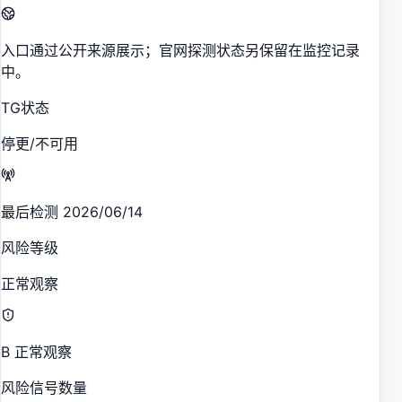
入口通过公开来源展示；官网探测状态另保留在监控记录
中。
TG状态
停更/不可用
最后检测 2026/06/14
风险等级
正常观察
B 正常观察
风险信号数量