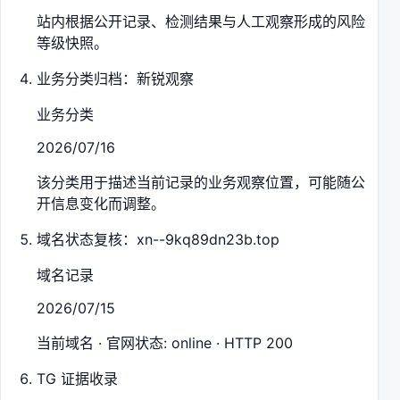
站内根据公开记录、检测结果与人工观察形成的风险
等级快照。
业务分类归档：新锐观察
业务分类
2026/07/16
该分类用于描述当前记录的业务观察位置，可能随公
开信息变化而调整。
域名状态复核：xn--9kq89dn23b.top
域名记录
2026/07/15
当前域名 · 官网状态: online · HTTP 200
TG 证据收录