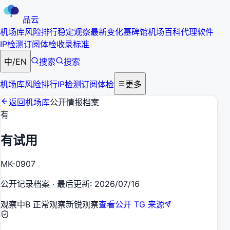
品云
机场库
风险排行
稳定观察
最新变化
墓碑馆
机场百科
代理软件
IP检测
订阅体检
收录标准
中
/
EN
搜索
搜索
机场库
风险排行
IP检测
订阅体检
更多
返回机场库
公开情报档案
有
有试用
MK-0907
公开记录档案
·
最后更新
:
2026/07/16
观察中
B 正常观察
新锐观察
查看公开 TG 来源