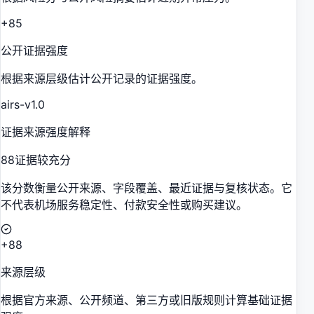
+85
公开证据强度
根据来源层级估计公开记录的证据强度。
airs-v1.0
证据来源强度解释
88
证据较充分
该分数衡量公开来源、字段覆盖、最近证据与复核状态。它
不代表机场服务稳定性、付款安全性或购买建议。
+88
来源层级
根据官方来源、公开频道、第三方或旧版规则计算基础证据