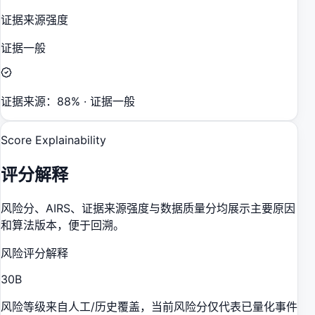
证据来源强度
证据一般
证据来源：88% · 证据一般
Score Explainability
评分解释
风险分、AIRS、证据来源强度与数据质量分均展示主要原因
和算法版本，便于回溯。
风险评分解释
30
B
风险等级来自人工/历史覆盖，当前风险分仅代表已量化事件