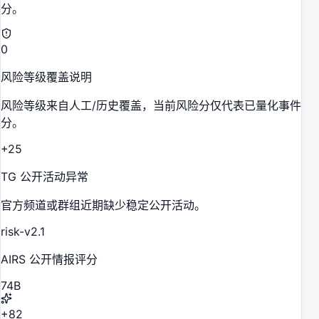
分。
0
风险等级覆盖说明
风险等级来自人工/历史覆盖，当前风险分仅代表已量化事件
分。
+25
TG 公开活动异常
官方频道或群组近期缺少稳定公开活动。
risk-v2.1
AIRS 公开情报评分
74
B
+82