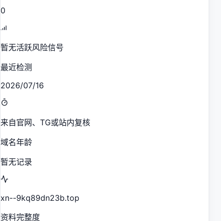
0
暂无活跃风险信号
最近检测
2026/07/16
来自官网、TG或站内复核
域名年龄
暂无记录
xn--9kq89dn23b.top
资料完整度