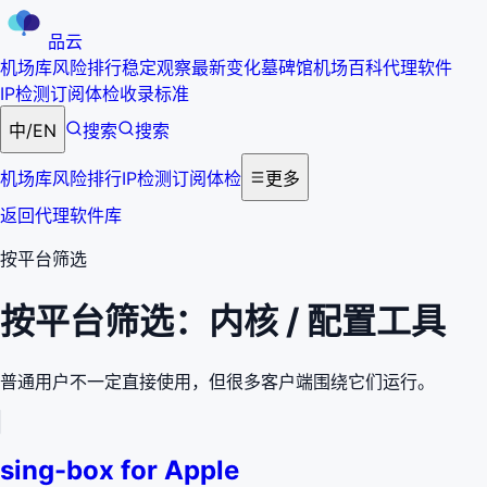
品云
机场库
风险排行
稳定观察
最新变化
墓碑馆
机场百科
代理软件
IP检测
订阅体检
收录标准
中
/
EN
搜索
搜索
机场库
风险排行
IP检测
订阅体检
更多
返回代理软件库
按平台筛选
按平台筛选：
内核 / 配置工具
普通用户不一定直接使用，但很多客户端围绕它们运行。
sing-box for Apple