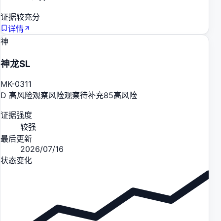
证据较充分
详情
神
神龙SL
MK-0311
D 高风险观察
风险观察
待补充
85
高风险
证据强度
较强
最后更新
2026/07/16
状态变化