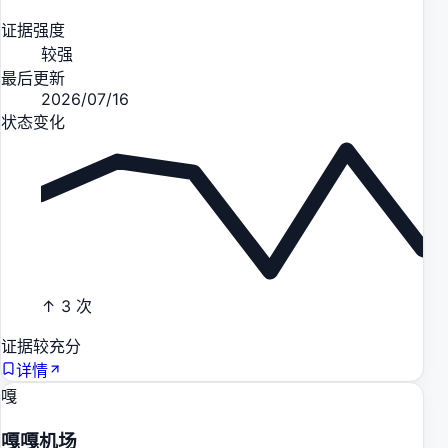
证据强度
较强
最后更新
2026/07/16
状态变化
↑
3
次
证据较充分
详情
嘎
嘎嘎机场