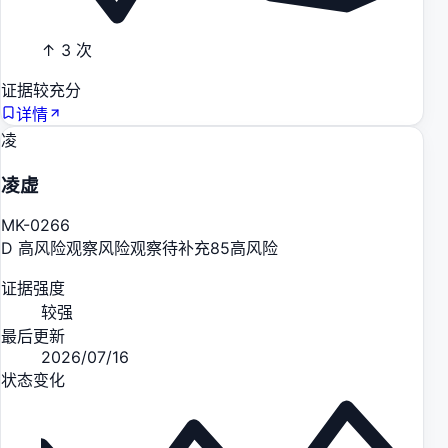
↑
3
次
证据较充分
详情
凌
凌虚
MK-0266
D 高风险观察
风险观察
待补充
85
高风险
证据强度
较强
最后更新
2026/07/16
状态变化