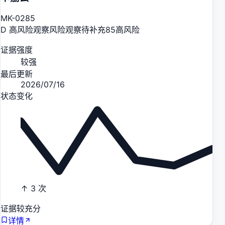
MK-0285
D 高风险观察
风险观察
待补充
85
高风险
证据强度
较强
最后更新
2026/07/16
状态变化
↑
3
次
证据较充分
详情