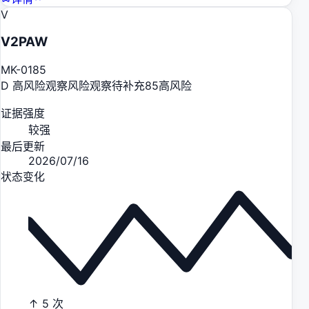
V
V2PAW
MK-0185
D 高风险观察
风险观察
待补充
85
高风险
证据强度
较强
最后更新
2026/07/16
状态变化
↑
5
次