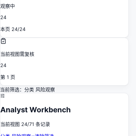
观察中
24
本页 24/24
当前视图需复核
24
第 1 页
当前筛选：
分类 风险观察
Analyst Workbench
当前视图
24
/
71
条记录