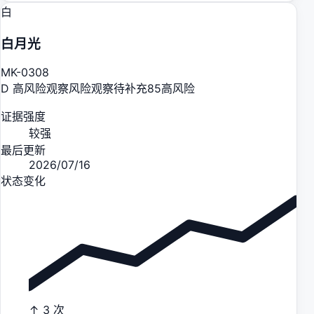
白
白月光
MK-0308
D 高风险观察
风险观察
待补充
85
高风险
证据强度
较强
最后更新
2026/07/16
状态变化
↑
3
次