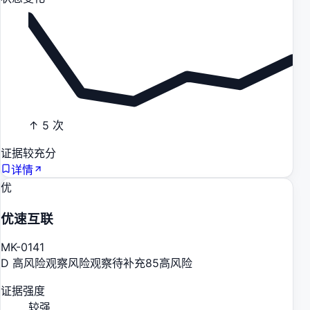
↑
5
次
证据较充分
详情
优
优速互联
MK-0141
D 高风险观察
风险观察
待补充
85
高风险
证据强度
较强