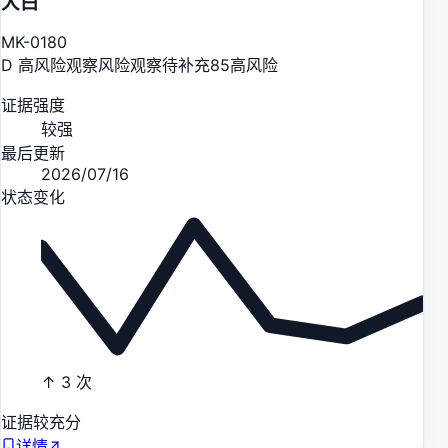
大白
MK-0180
D 高风险观察
风险观察
待补充
85
高风险
证据强度
较强
最后更新
2026/07/16
状态变化
↑
3
次
证据较充分
详情