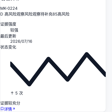
MK-0224
D 高风险观察
风险观察
待补充
85
高风险
证据强度
较强
最后更新
2026/07/16
状态变化
↑
5
次
证据较充分
详情