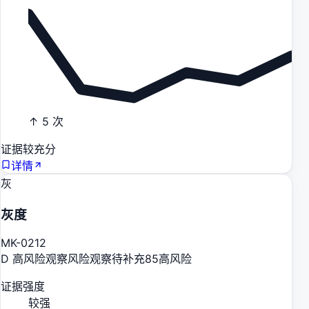
↑
5
次
证据较充分
详情
灰
灰度
MK-0212
D 高风险观察
风险观察
待补充
85
高风险
证据强度
较强